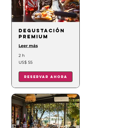
Degustación
Premium
Leer más
2 h
55
US$ 55
dólares
estadounidenses
Reservar ahora