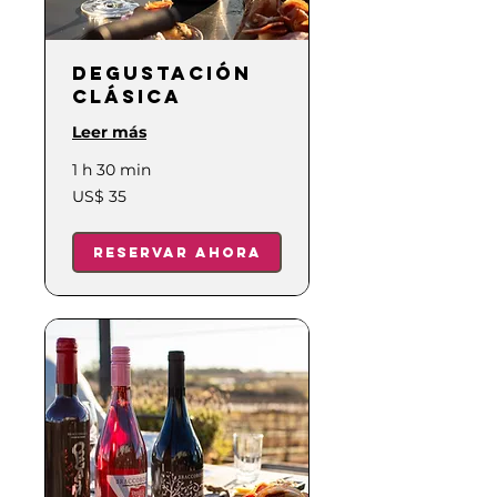
Degustación
Clásica
Leer más
1 h 30 min
35
US$ 35
dólares
estadounidenses
Reservar ahora