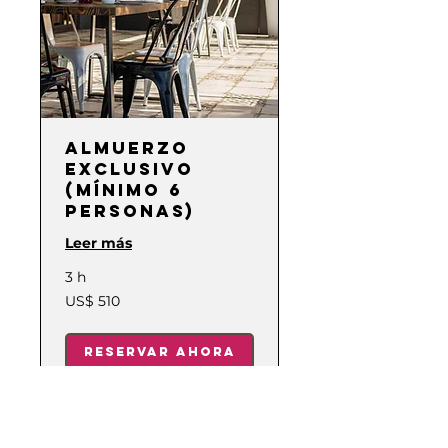
Almuerzo
Exclusivo
(Mínimo 6
personas)
Leer más
3 h
510
US$ 510
dólares
estadounidenses
Reservar ahora